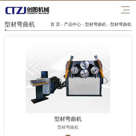
型材弯曲机
首 页
-
产品中心
-
型材弯曲机
-
型材弯曲机
型材弯曲机
型材弯曲机