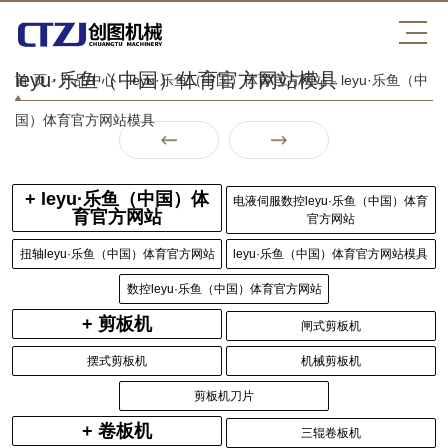
leyu·乐鱼（中国）体育官方网站模具
首 页
-
产品中心
-
leyu·乐鱼（中国）体育官方网站
-
leyu·乐鱼（中
国）体育官方网站模具
+ leyu·乐鱼（中国）体
电液伺服数控leyu·乐鱼（中国）体育
育官方网站
官方网站
扭轴leyu·乐鱼（中国）体育官方网站
leyu·乐鱼（中国）体育官方网站模具
数控leyu·乐鱼（中国）体育官方网站
+ 剪板机
闸式剪板机
摆式剪板机
机械剪板机
剪板机刀片
+ 卷板机
三辊卷板机